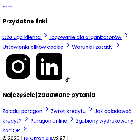
Przydatne linki
Obsługa klienta
Logowanie dla organizatorów
Ustawienia plików cookie
Warunki i zasady
Najczęściej zadawane pytania
Załaduj paragon
Zwrot kredytu
Jak doładować
kredyt?
Paragon online
Zgubiony wydrukowany
kod QR
© 2026 |
NFCtron a.s.
v2.97.1