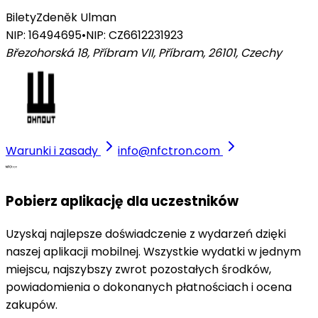
Bilety
Zdeněk Ulman
NIP: 16494695
•
NIP: CZ6612231923
Březohorská 18, Příbram VII, Příbram, 26101
,
Czechy
Warunki i zasady
info@nfctron.com
Pobierz aplikację dla uczestników
Uzyskaj najlepsze doświadczenie z wydarzeń dzięki
naszej aplikacji mobilnej. Wszystkie wydatki w jednym
miejscu, najszybszy zwrot pozostałych środków,
powiadomienia o dokonanych płatnościach i ocena
zakupów.