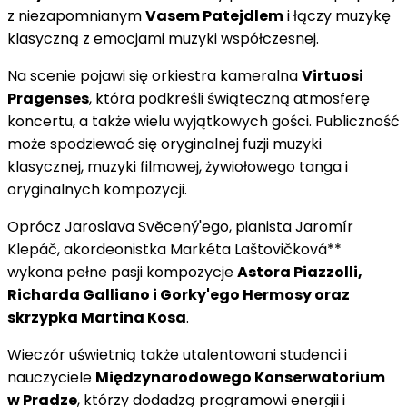
z niezapomnianym
Vasem Patejdlem
i łączy muzykę
klasyczną z emocjami muzyki współczesnej.
Na scenie pojawi się orkiestra kameralna
Virtuosi
Pragenses
, która podkreśli świąteczną atmosferę
koncertu, a także wielu wyjątkowych gości. Publiczność
może spodziewać się oryginalnej fuzji muzyki
klasycznej, muzyki filmowej, żywiołowego tanga i
oryginalnych kompozycji.
Oprócz Jaroslava Svěcený'ego, pianista Jaromír
Klepáč, akordeonistka Markéta Laštovičková**
wykona pełne pasji kompozycje
Astora Piazzolli,
Richarda Galliano i Gorky'ego Hermosy oraz
skrzypka Martina Kosa
.
Wieczór uświetnią także utalentowani studenci i
nauczyciele
Międzynarodowego Konserwatorium
w Pradze
, którzy dodadzą programowi energii i