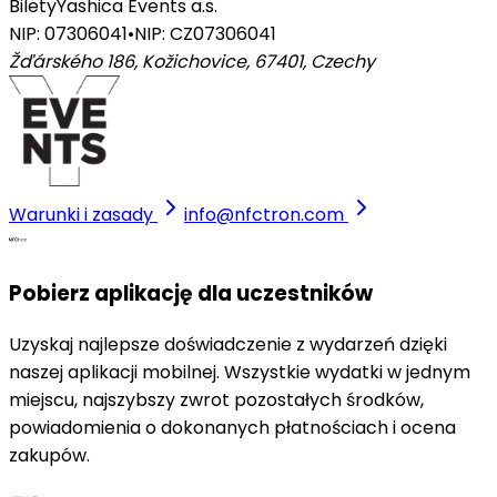
Bilety
Yashica Events a.s.
NIP: 07306041
•
NIP: CZ07306041
Žďárského 186, Kožichovice, 67401
,
Czechy
Warunki i zasady
info@nfctron.com
Pobierz aplikację dla uczestników
Uzyskaj najlepsze doświadczenie z wydarzeń dzięki
naszej aplikacji mobilnej. Wszystkie wydatki w jednym
miejscu, najszybszy zwrot pozostałych środków,
powiadomienia o dokonanych płatnościach i ocena
zakupów.