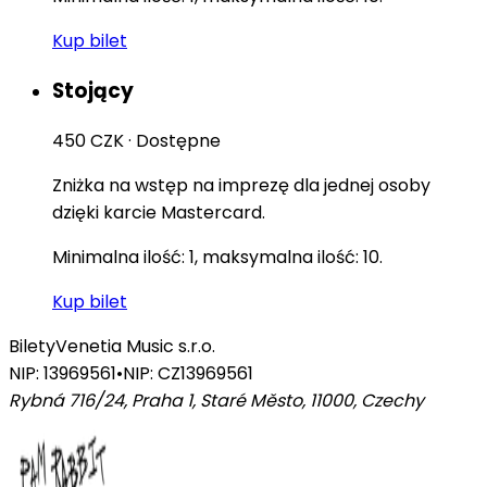
Kup bilet
Stojący
450 CZK
·
Dostępne
Zniżka na wstęp na imprezę dla jednej osoby
dzięki karcie Mastercard.
Minimalna ilość: 1, maksymalna ilość: 10.
Kup bilet
Bilety
Venetia Music s.r.o.
NIP: 13969561
•
NIP: CZ13969561
Rybná 716/24, Praha 1, Staré Město, 11000
,
Czechy