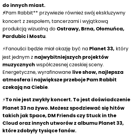
do innych miast.
⚡️
Pam Rabbit** przywiezie również swój ekskluzywny
koncert z zespołem, tancerzami i wyjątkową
produkcją wizualną do
Ostrawy, Brna, Ołomuńca,
Pardubic i Mostu
.
⚡️Fanoušci będzie miał okazję być na
Planet 33,
który
jest jednym z
najwybitniejszych projektów
muzycznych
współczesnej czeskiej sceny.
Energetyczne, wyrafinowane
live show, najlepsza
atmosfera i największe przeboje Pam Rabbit
czekają na Ciebie
.
⚡️
To nie jest zwykły koncert. To jest doświadczenie
Planet 33 na żywo. Możesz spodziewać się hitów
takich jak
Space, DM Friends
czy
Stuck in the
Cloud
oraz innych utworów z albumu Planet 33,
które zdobyły tysiące fanów.