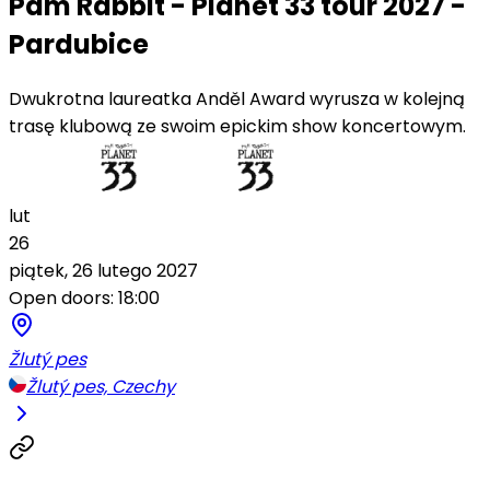
Pam Rabbit - Planet 33 tour 2027 -
Pardubice
Dwukrotna laureatka Anděl Award wyrusza w kolejną
trasę klubową ze swoim epickim show koncertowym.
lut
26
piątek, 26 lutego 2027
Open doors: 18:00
Žlutý pes
Žlutý pes, Czechy