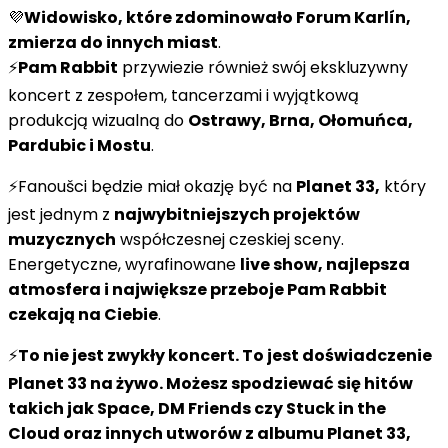
💜
Widowisko, które zdominowało Forum Karlín,
zmierza do innych miast
.
⚡️
Pam Rabbit
przywiezie również swój ekskluzywny
koncert z zespołem, tancerzami i wyjątkową
produkcją wizualną do
Ostrawy, Brna, Ołomuńca,
Pardubic i Mostu
.
⚡️Fanoušci będzie miał okazję być na
Planet 33,
który
jest jednym z
najwybitniejszych projektów
muzycznych
współczesnej czeskiej sceny.
Energetyczne, wyrafinowane
live show, najlepsza
atmosfera i największe przeboje Pam Rabbit
czekają na Ciebie
.
⚡️
To nie jest zwykły koncert. To jest doświadczenie
Planet 33 na żywo. Możesz spodziewać się hitów
takich jak
Space, DM Friends
czy
Stuck in the
Cloud
oraz innych utworów z albumu Planet 33,