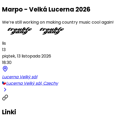
Marpo - Velká Lucerna 2026
We’re still working on making country music cool again!
lis
13
piątek, 13 listopada 2026
18:30
Lucerna Velký sál
Lucerna Velký sál, Czechy
Linki