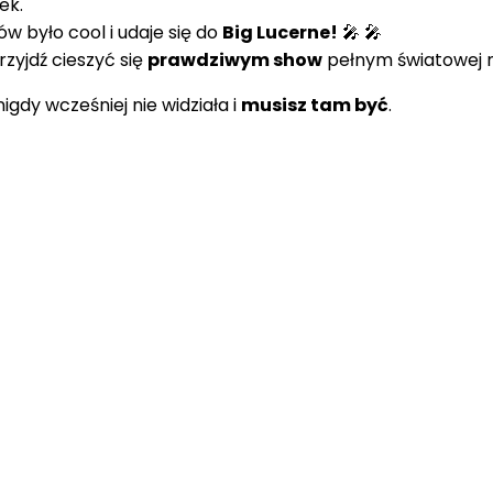
ek.
w było cool i udaje się do
Big Lucerne!
🎤 🎤
rzyjdź cieszyć się
prawdziwym show
pełnym światowej m
igdy wcześniej nie widziała i
musisz tam być
.