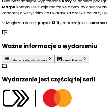
Dwa beznadziejnie wyprzedane
Roxy
to dopiero począt
Marpo
kontynuuje swoje marzenie o tym, by country znó
Zapomnij o wszystkim, co uważasz za czeskie country i p
✨ Magiczna data -
piątek 13.11.
, impreza jakiej
Lucerna
n
Ważne informacje o wydarzeniu
Płatność kartą lub gotówką
Rynek biletów
Wydarzenie jest częścią tej serii