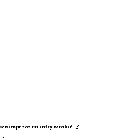
psza impreza country w roku!
🤠