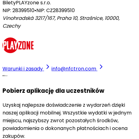
Bilety
PLAYzone s.r.o.
NIP: 28399510
•
NIP: CZ28399510
Vinohradská 3217/167, Praha 10, Strašnice, 10000
,
Czechy
Warunki i zasady
info@nfctron.com
Pobierz aplikację dla uczestników
Uzyskaj najlepsze doświadczenie z wydarzeń dzięki
naszej aplikacji mobilnej. Wszystkie wydatki w jednym
miejscu, najszybszy zwrot pozostałych środków,
powiadomienia o dokonanych płatnościach i ocena
zakupów.