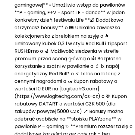
gamingowej** • Umożliwia wstęp do pawilonów
**P - gaming, F+V - sport i E - dance** w jeden
konkretny dzień festiwalu Life **🎁 Dodatkowo
otrzymasz bonusy:** o 🎟️ Unikalna zawieszka
kolekcjonerska z brelokiem na szyję o 🌟
Limitowany kubek 0,3 l w stylu Red Bull i Tipsport
RUSH:Brno o 💺 Możliwość siedzenia w strefie
premium przed sceną główną o 🧥 Bezpłatne
korzystanie z szatni w pawilonie o 🥤 1x napój
energetyczny Red Bull* o 🎉 1x los na loterię z
cennymi nagrodami o 🎫 Kupon rabatowy o
wartości 10 EUR na [LogitechG.com]
(https://www.logitechg.com/cs-cz) o 💸 Kupon
rabatowy DATART o wartości CZK 500 (dla
zakupów powyżej 5000 CZK) 📍 Bonusy można
odebrać osobiście na **stoisku PLAYzone** w
pawilonie P – gaming ✨ **Premium rozszerza się o
dodatkowe korzyści przez cały rok – bez