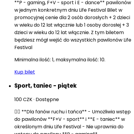
**P - gaming, F+V - sport i E - dance** pawilonów
w jednym konkretnym dniu Life Festival Bilet w
promocyjnej cenie dla 2 osób dorosłych + 2 dzieci
w wieku do 12 lat włącznie lub 1 osoby dorosłej + 3
dzieci w wieku do 12 lat włącznie. Z tym biletem
będziesz mógł wejść do wszystkich pawilonów Life
Festival
Minimalna ilość: 1, maksymalna ilość: 10.
Kup bilet
Sport, taniec - piątek
100 CZK
·
Dostępne
🏃‍♂️ **Dla fanów ruchu i tańca** - Umożliwia wstęp
do pawilonów **F+V - sport** i **E - taniec** w
określonym dniu Life Festival - Nie uprawnia do