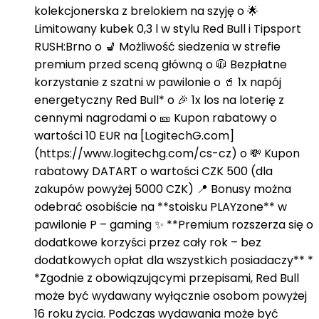
kolekcjonerska z brelokiem na szyję o 🌟
Limitowany kubek 0,3 l w stylu Red Bull i Tipsport
RUSH:Brno o 💺 Możliwość siedzenia w strefie
premium przed sceną główną o 🧥 Bezpłatne
korzystanie z szatni w pawilonie o 🥤 1x napój
energetyczny Red Bull* o 🎉 1x los na loterię z
cennymi nagrodami o 🎫 Kupon rabatowy o
wartości 10 EUR na [LogitechG.com]
(https://www.logitechg.com/cs-cz) o 💸 Kupon
rabatowy DATART o wartości CZK 500 (dla
zakupów powyżej 5000 CZK) 📍 Bonusy można
odebrać osobiście na **stoisku PLAYzone** w
pawilonie P – gaming ✨ **Premium rozszerza się o
dodatkowe korzyści przez cały rok – bez
dodatkowych opłat dla wszystkich posiadaczy** *
*Zgodnie z obowiązującymi przepisami, Red Bull
może być wydawany wyłącznie osobom powyżej
16 roku życia. Podczas wydawania może być