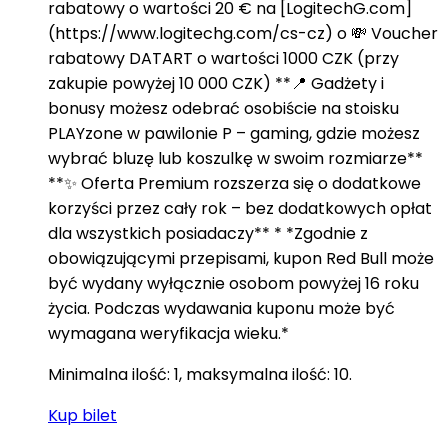
rabatowy o wartości 20 € na [LogitechG.com]
(https://www.logitechg.com/cs-cz) o 💸 Voucher
rabatowy DATART o wartości 1000 CZK (przy
zakupie powyżej 10 000 CZK) **📍 Gadżety i
bonusy możesz odebrać osobiście na stoisku
PLAYzone w pawilonie P – gaming, gdzie możesz
wybrać bluzę lub koszulkę w swoim rozmiarze**
**✨ Oferta Premium rozszerza się o dodatkowe
korzyści przez cały rok – bez dodatkowych opłat
dla wszystkich posiadaczy** * *Zgodnie z
obowiązującymi przepisami, kupon Red Bull może
być wydany wyłącznie osobom powyżej 16 roku
życia. Podczas wydawania kuponu może być
wymagana weryfikacja wieku.*
Minimalna ilość: 1, maksymalna ilość: 10.
Kup bilet