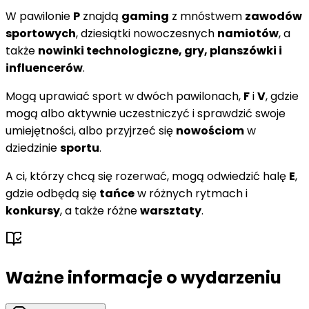
W pawilonie
P
znajdą
gaming
z mnóstwem
zawodów
sportowych
, dziesiątki nowoczesnych
namiotów
, a
także
nowinki technologiczne, gry, planszówki i
influencerów
.
Mogą uprawiać sport w dwóch pawilonach,
F
i
V
, gdzie
mogą albo aktywnie uczestniczyć i sprawdzić swoje
umiejętności, albo przyjrzeć się
nowościom
w
dziedzinie
sportu
.
A ci, którzy chcą się rozerwać, mogą odwiedzić halę
E
,
gdzie odbędą się
tańce
w różnych rytmach i
konkursy
, a także różne
warsztaty
.
Ważne informacje o wydarzeniu