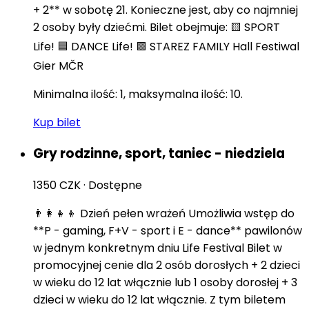
+ 2** w sobotę 21. Konieczne jest, aby co najmniej
2 osoby były dziećmi. Bilet obejmuje: 🟨 SPORT
Life! 🟦 DANCE Life! 🟪 STAREZ FAMILY Hall Festiwal
Gier MČR
Minimalna ilość: 1, maksymalna ilość: 10.
Kup bilet
Gry rodzinne, sport, taniec - niedziela
1350 CZK
·
Dostępne
👨‍👩‍👧‍👦 Dzień pełen wrażeń Umożliwia wstęp do
**P - gaming, F+V - sport i E - dance** pawilonów
w jednym konkretnym dniu Life Festival Bilet w
promocyjnej cenie dla 2 osób dorosłych + 2 dzieci
w wieku do 12 lat włącznie lub 1 osoby dorosłej + 3
dzieci w wieku do 12 lat włącznie. Z tym biletem