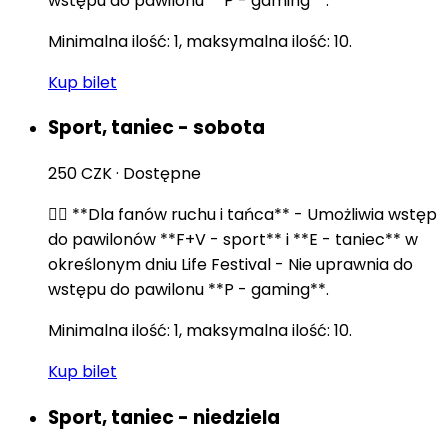
wstępu do pawilonu **P - gaming**.
Minimalna ilość: 1, maksymalna ilość: 10.
Kup bilet
Sport, taniec - sobota
250 CZK
·
Dostępne
🏃‍♂️ **Dla fanów ruchu i tańca** - Umożliwia wstęp
do pawilonów **F+V - sport** i **E - taniec** w
określonym dniu Life Festival - Nie uprawnia do
wstępu do pawilonu **P - gaming**.
Minimalna ilość: 1, maksymalna ilość: 10.
Kup bilet
Sport, taniec - niedziela