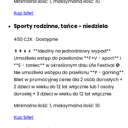
Minimalna ilość: 1, maksymalna ilość: 10.
Kup bilet
Sporty rodzinne, tańce - niedziela
450 CZK
·
Dostępne
👨‍👩‍👧‍👦 **Idealny na jednodniowy wypad**
Umożliwia wstęp do pawilonów **F+V - sport** i
**E - taniec** w określonym dniu Life Festival 🚫
Nie umożliwia wstępu do pawilonu **P - gaming**.
Bilet w promocyjnej cenie dla 2 osób dorosłych +
2 dzieci w wieku do 12 lat włącznie lub 1 osoby
dorosłej + 3 dzieci w wieku do 12 lat włącznie.
Minimalna ilość: 1, maksymalna ilość: 10.
Kup bilet