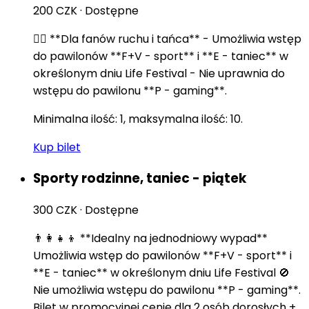
200 CZK
·
Dostępne
🏃‍♂️ **Dla fanów ruchu i tańca** - Umożliwia wstęp
do pawilonów **F+V - sport** i **E - taniec** w
określonym dniu Life Festival - Nie uprawnia do
wstępu do pawilonu **P - gaming**.
Minimalna ilość: 1, maksymalna ilość: 10.
Kup bilet
Sporty rodzinne, taniec - piątek
300 CZK
·
Dostępne
👨‍👩‍👧‍👦 **Idealny na jednodniowy wypad**
Umożliwia wstęp do pawilonów **F+V - sport** i
**E - taniec** w określonym dniu Life Festival 🚫
Nie umożliwia wstępu do pawilonu **P - gaming**.
Bilet w promocyjnej cenie dla 2 osób dorosłych +