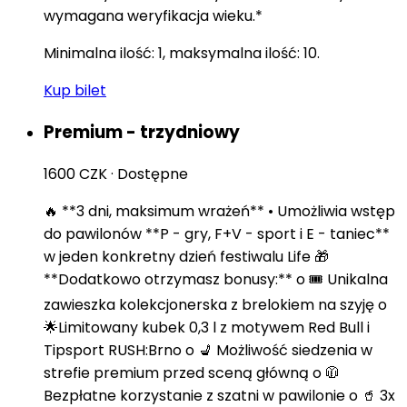
wymagana weryfikacja wieku.*
Minimalna ilość: 1, maksymalna ilość: 10.
Kup bilet
Premium - trzydniowy
1600 CZK
·
Dostępne
🔥 **3 dni, maksimum wrażeń** • Umożliwia wstęp
do pawilonów **P - gry, F+V - sport i E - taniec**
w jeden konkretny dzień festiwalu Life 🎁
**Dodatkowo otrzymasz bonusy:** o 🎟️ Unikalna
zawieszka kolekcjonerska z brelokiem na szyję o
🌟Limitowany kubek 0,3 l z motywem Red Bull i
Tipsport RUSH:Brno o 💺 Możliwość siedzenia w
strefie premium przed sceną główną o 🧥
Bezpłatne korzystanie z szatni w pawilonie o 🥤 3x