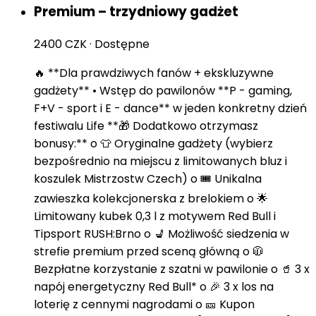
Premium – trzydniowy gadżet
2400 CZK
·
Dostępne
🔥 **Dla prawdziwych fanów + ekskluzywne
gadżety** • Wstęp do pawilonów **P - gaming,
F+V - sport i E - dance** w jeden konkretny dzień
festiwalu Life **🎁 Dodatkowo otrzymasz
bonusy:** o 👕 Oryginalne gadżety (wybierz
bezpośrednio na miejscu z limitowanych bluz i
koszulek Mistrzostw Czech) o 🎟️ Unikalna
zawieszka kolekcjonerska z brelokiem o 🌟
Limitowany kubek 0,3 l z motywem Red Bull i
Tipsport RUSH:Brno o 💺 Możliwość siedzenia w
strefie premium przed sceną główną o 🧥
Bezpłatne korzystanie z szatni w pawilonie o 🥤 3 x
napój energetyczny Red Bull* o 🎉 3 x los na
loterię z cennymi nagrodami o 🎫 Kupon