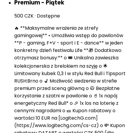
Premium - Piątek
500 CZK
·
Dostępne
🔥 **Maksymalne wrażenia ze strefy
gamingowej** • Umożliwia wstęp do pawilonów
**P - gaming, F+V - sport i E - dance** w jeden
konkretny dzień festiwalu Life **🎁 Dodatkowo
otrzymasz bonusy:** o 🎟️ Unikalna zawieszka
kolekcjonerska z brelokiem na szyję o 🌟
Limitowany kubek 0,3 l w stylu Red Bull i Tipsport
RUSH:Brno o 💺 Możliwość siedzenia w strefie
premium przed sceną główną o 🧥 Bezpłatne
korzystanie z szatni w pawilonie o 🥤 1x napój
energetyczny Red Bull* o 🎉 1x los na loterię z
cennymi nagrodami o 🎫 Kupon rabatowy o
wartości 10 EUR na [LogitechG.com]
(https://www.logitechg.com/cs-cz) o 💸 Kupon
rabatowy DATART o wartości CZK 500 (dla