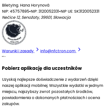
Bilety
Ing. Hana Horynová
NIP: 45757895
•
NIP: 3120052331
•
NIP UE: SK3120052331
Nečice 12, Senožaty, 39601
,
Słowacja
Warunki i zasady
info@nfctron.com
Pobierz aplikację dla uczestników
Uzyskaj najlepsze doświadczenie z wydarzeń dzięki
naszej aplikacji mobilnej. Wszystkie wydatki w jednym
miejscu, najszybszy zwrot pozostałych środków,
powiadomienia o dokonanych płatnościach i ocena
zakupów.