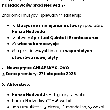
naśladowców braci Nedved
🎶
Znakomici muzycy i śpiewacy** zaoferują:
🎸
klasyczne i mniej znane utwory
spod pióra
Honza Nedveda
🎵 utwory
Spiritual Quintet
i
Brontosaurus
✍️
własne kompozycje
💿 a przede wszystkim kilka
wspaniałych
utworów z nowej płyty
📀
Nowa płyta:
CHLAPSKY SLOVO
🗓️
Data premiery:
27 listopada 2025
.
🎤
Aktorstwo:
Honza Nedved Jr.
- 🎸 gitary, 🎤 wokal
Hanka Nedvedova** - 🎤 wokal
Jan Orszulik** - 🎸 gitary, 🎶 mandolina, 🎤 wokal