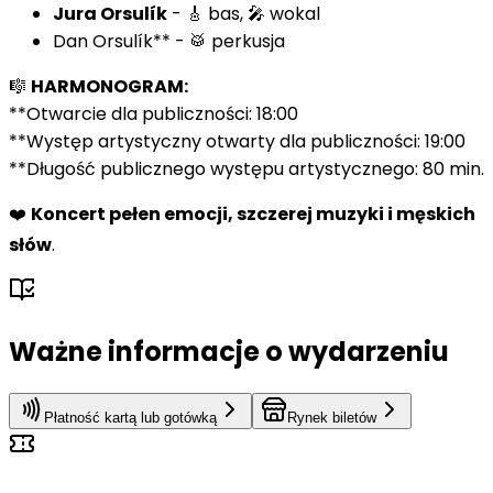
Jura Orsulík
- 🎸 bas, 🎤 wokal
Dan Orsulík** - 🥁 perkusja
🎼
HARMONOGRAM:
**Otwarcie dla publiczności: 18:00
**Występ artystyczny otwarty dla publiczności: 19:00
**Długość publicznego występu artystycznego: 80 min.
❤️
Koncert pełen emocji, szczerej muzyki i męskich
słów
.
Ważne informacje o wydarzeniu
Płatność kartą lub gotówką
Rynek biletów