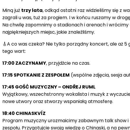
Miną już
trzy lata
, odkąd ostatni raz widzieliśmy się z
zagrali u was, tuż za progiem. I w końcu ruszamy w drogę
Na chwilę zapomnimy o stadionach i arenach i wrócimy 
najpiękniejszych miejsc, jakie znaleźliśmy.
🎸A co was czeka? Nie tylko porządny koncert, ale aż 
tego wart:
17:00 ZACZYNAMY
, przyjdźcie na czas.
17:15 SPOTKANIE Z ZESPOŁEM
(wspólne zdjęcia, sesja a
17:45 GOŚĆ MUZYCZNY – ONDŘEJ RUML
Wyjątkowy, wszechstronny wokalista i muzyk z wyczuciem 
nowe utwory oraz stworzy wspaniałą atmosferę.
18:40 CHINASKVÍZ
Program muzyczny urozmaicimy zabawnym talk show i qui
zespołu. Przygotujcie swoją wiedzę o Chinaski, a na pew