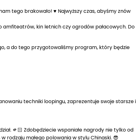
o nam tego brakowało! ♥️ Najwyższy czas, abyśmy znów
o amfiteatrów, kin letnich czy ogrodów pałacowych. Do
go, a do tego przygotowaliśmy program, który będzie
nowaniu techniki loopingu, zaprezentuje swoje starsze i
ał. 🫵🏻 Zdobędziecie wspaniałe nagrody nie tylko od
 w rodzaju małego polowania w stylu Chinaski. 😎