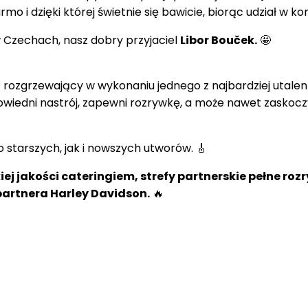
o i dzięki której świetnie się bawicie, biorąc udział w kon
 Czechach, nasz dobry przyjaciel
Libor Bouček.
🤩
 rozgrzewający w wykonaniu jednego z najbardziej utale
iedni nastrój, zapewni rozrywkę, a może nawet zaskoc
starszych, jak i nowszych utworów. 🎸
j jakości cateringiem, strefy partnerskie pełne rozry
artnera Harley Davidson.
🔥