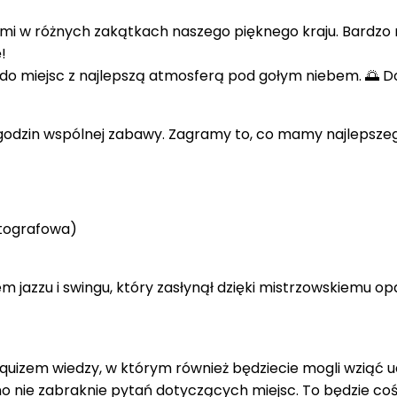
 wami w różnych zakątkach naszego pięknego kraju. Bardz
!
do miejsc z najlepszą atmosferą pod gołym niebem. 🌅 D
5 godzin wspólnej zabawy. Zagramy to, co mamy najlepsze
utografowa)
jazzu i swingu, który zasłynął dzięki mistrzowskiemu opa
zem wiedzy, w którym również będziecie mogli wziąć udzi
no nie zabraknie pytań dotyczących miejsc. To będzie coś