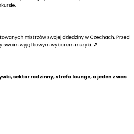
kursie.
ntowanych mistrzów swojej dziedziny w Czechach. Przed
zy swoim wyjątkowym wyborem muzyki. 🎵
wki, sektor rodzinny, strefa lounge, a jeden z was