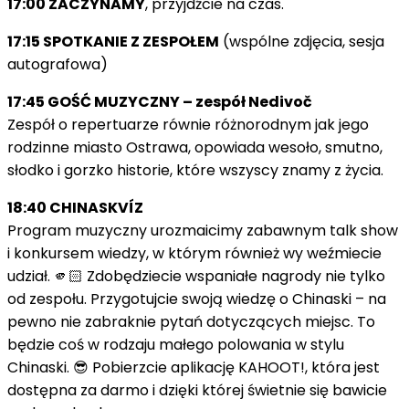
17:00 ZACZYNAMY
, przyjdźcie na czas.
17:15 SPOTKANIE Z ZESPOŁEM
(wspólne zdjęcia, sesja
autografowa)
17:45 GOŚĆ MUZYCZNY – zespół Nedivoč
Zespół o repertuarze równie różnorodnym jak jego
rodzinne miasto Ostrawa, opowiada wesoło, smutno,
słodko i gorzko historie, które wszyscy znamy z życia.
18:40 CHINASKVÍZ
Program muzyczny urozmaicimy zabawnym talk show
i konkursem wiedzy, w którym również wy weźmiecie
udział. 🫵🏻 Zdobędziecie wspaniałe nagrody nie tylko
od zespołu. Przygotujcie swoją wiedzę o Chinaski – na
pewno nie zabraknie pytań dotyczących miejsc. To
będzie coś w rodzaju małego polowania w stylu
Chinaski. 😎 Pobierzcie aplikację KAHOOT!, która jest
dostępna za darmo i dzięki której świetnie się bawicie