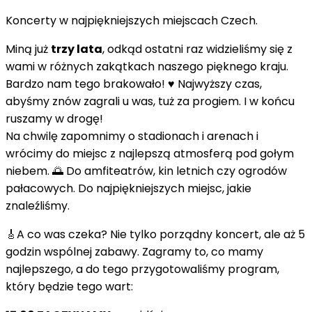
Koncerty w najpiękniejszych miejscach Czech.
Miną już
trzy lata
, odkąd ostatni raz widzieliśmy się z
wami w różnych zakątkach naszego pięknego kraju.
Bardzo nam tego brakowało! ♥️ Najwyższy czas,
abyśmy znów zagrali u was, tuż za progiem. I w końcu
ruszamy w drogę!
Na chwilę zapomnimy o stadionach i arenach i
wrócimy do miejsc z najlepszą atmosferą pod gołym
niebem. 🌅 Do amfiteatrów, kin letnich czy ogrodów
pałacowych. Do najpiękniejszych miejsc, jakie
znaleźliśmy.
🎸A co was czeka? Nie tylko porządny koncert, ale aż 5
godzin wspólnej zabawy. Zagramy to, co mamy
najlepszego, a do tego przygotowaliśmy program,
który będzie tego wart: