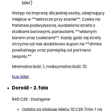
bilet)
Wstęp na imprezę dla jednej osoby, obejmujący
miejsce w **sektorze przy scenie**. Czeka na
Państwa podwyższona, wydzielona strefa z
stolikami barowymi, parasolami, **własnym
barem oraz toaletami**. Każdy gość tej strefy
otrzyma od nas dodatkowo kupon na **drinka
powitalnego oraz pamiątkę od partnera
zespołu.**
Minimalna ilość: 1, maksymalna ilość: 10.
Kup bilet
Dorośli - 2. fala
940 CZK
·
Dostępne
Opłata za obsługę biletu: 10 CZK (min. 1 na