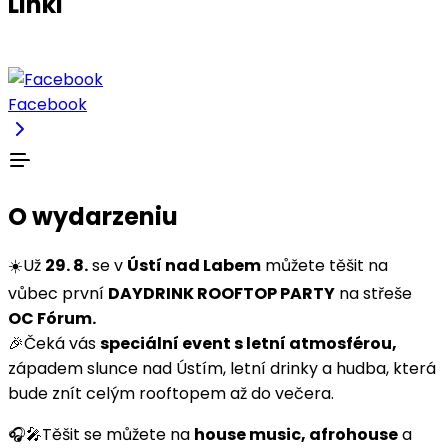
Linki
Facebook
O wydarzeniu
☀️Už
29. 8.
se v
Ústí nad Labem
můžete těšit na
vůbec první
DAYDRINK ROOFTOP PARTY
na střeše
OC Fórum.
🎉Čeká vás
speciální event s letní atmosférou,
západem slunce nad Ústím, letní drinky a hudba, která
bude znít celým rooftopem až do večera.
🎧🎤Těšit se můžete na
house music, afrohouse
a