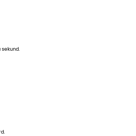
a sekund.
rd.