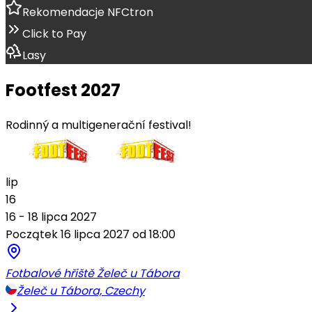
Rekomendacje NFCtron
Click to Pay
Lasy
Footfest 2027
Rodinný a multigenerační festival!
lip
16
16 - 18 lipca 2027
Początek 16 lipca 2027 od 18:00
Fotbalové hřiště Želeč u Tábora
Želeč u Tábora, Czechy