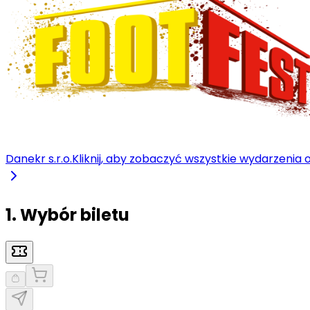
Danekr s.r.o.
Kliknij, aby zobaczyć wszystkie wydarzenia 
1. Wybór biletu