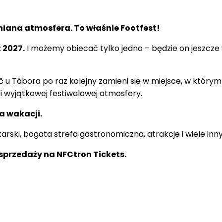
mniana atmosfera. To właśnie Footfest!
 2027.
I możemy obiecać tylko jedno – będzie on jeszcze w
č u Tábora po raz kolejny zamieni się w miejsce, w którym
 wyjątkowej festiwalowej atmosfery.
a wakacji.
łkarski, bogata strefa gastronomiczna, atrakcje i wiele in
w sprzedaży na NFCtron Tickets.