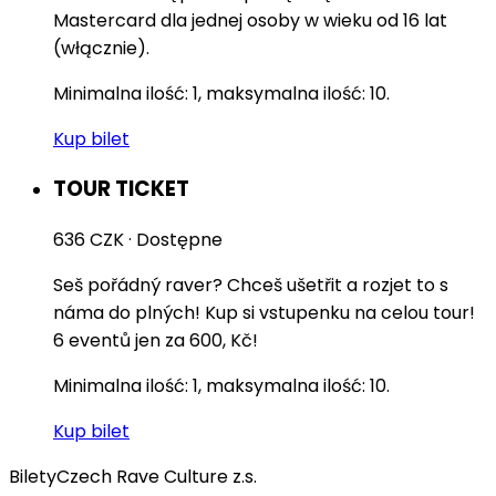
Mastercard dla jednej osoby w wieku od 16 lat
(włącznie).
Minimalna ilość: 1, maksymalna ilość: 10.
Kup bilet
TOUR TICKET
636 CZK
·
Dostępne
Seš pořádný raver? Chceš ušetřit a rozjet to s
náma do plných! Kup si vstupenku na celou tour!
6 eventů jen za 600, Kč!
Minimalna ilość: 1, maksymalna ilość: 10.
Kup bilet
Bilety
Czech Rave Culture z.s.