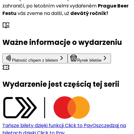
zahraničí, po letošním velmi vydařeném
Prague Beer
Festu
vás zveme na další, už
devátý ročník!
Ważne informacje o wydarzeniu
Płatność chipem z biletem
Rynek biletów
Wydarzenie jest częścią tej serii
Tańsze bilety dzięki funkcji Click to Pay
Oszczędzaj na
biletach dzięki Click to Pay