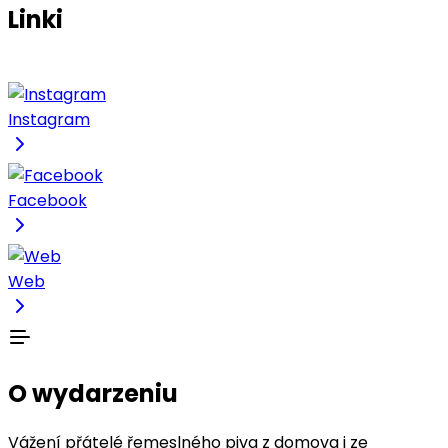
Linki
Instagram
Facebook
Web
O wydarzeniu
Vážení přátelé řemeslného piva z domova i ze