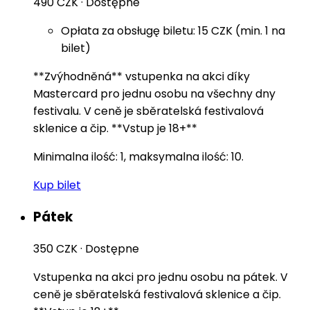
490 CZK
·
Dostępne
Opłata za obsługę biletu: 15 CZK (min. 1 na
bilet)
**Zvýhodněná** vstupenka na akci díky
Mastercard pro jednu osobu na všechny dny
festivalu. V ceně je sběratelská festivalová
sklenice a čip. **Vstup je 18+**
Minimalna ilość: 1, maksymalna ilość: 10.
Kup bilet
Pátek
350 CZK
·
Dostępne
Vstupenka na akci pro jednu osobu na pátek. V
ceně je sběratelská festivalová sklenice a čip.