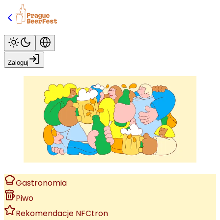
Zaloguj
Gastronomia
Piwo
Rekomendacje NFCtron