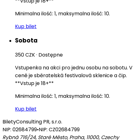
**Vstup je 18+**
Minimalna ilość: 1, maksymalna ilość: 10.
Kup bilet
Sobota
350 CZK
·
Dostępne
Vstupenka na akci pro jednu osobu na sobotu. V
ceně je sběratelská festivalová sklenice a čip.
**Vstup je 18+**
Minimalna ilość: 1, maksymalna ilość: 10.
Kup bilet
Bilety
Consulting PR, s.r.o.
NIP: 02684799
•
NIP: CZ02684799
Rybná 716/24, Staré Město, Praha, 11000
,
Czechy