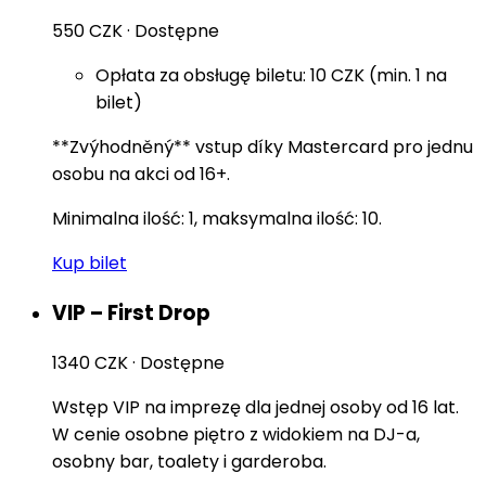
550 CZK
·
Dostępne
Opłata za obsługę biletu: 10 CZK (min. 1 na
bilet)
**Zvýhodněný** vstup díky Mastercard pro jednu
osobu na akci od 16+.
Minimalna ilość: 1, maksymalna ilość: 10.
Kup bilet
VIP – First Drop
1340 CZK
·
Dostępne
Wstęp VIP na imprezę dla jednej osoby od 16 lat.
W cenie osobne piętro z widokiem na DJ-a,
osobny bar, toalety i garderoba.