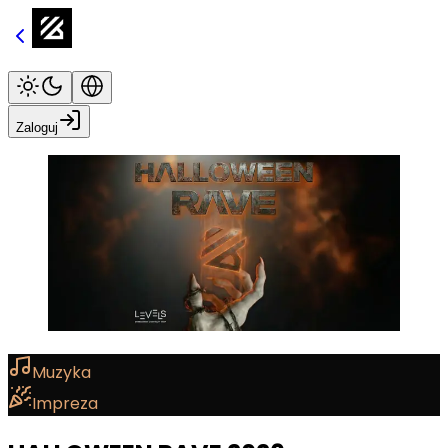
Zaloguj
Muzyka
Impreza